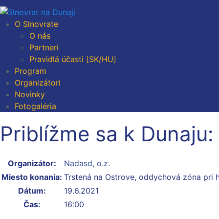
O Slnovrate
O nás
Partneri
Pravidlá účasti [SK/HU]
Program
Organizátori
Novinky
Fotogaléria
Priblížme sa k Dunaj
Organizátor:
Nadasd, o.z.
Miesto konania:
Trstená na Ostrove, oddychová zóna pri 
Dátum:
19.6.2021
Čas:
16:00