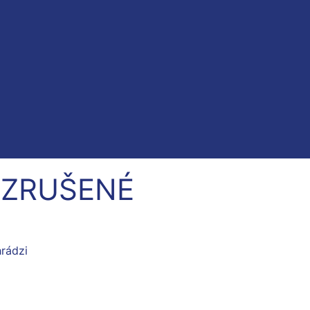
u: ZRUŠENÉ
hrádzi