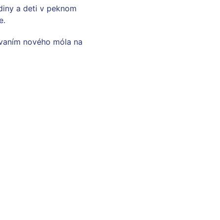
diny a deti v peknom
e.
ovaním nového móla na