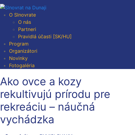
O Slnovrate
O nás
Partneri
Pravidlá účasti [SK/HU]
Program
Organizátori
Novinky
Fotogaléria
Ako ovce a kozy
rekultivujú prírodu pre
rekreáciu – náučná
vychádzka