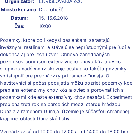
Organizátor:
ENVISLOVAKIA o.z.
Miesto konania:
Dobrohošť
Dátum:
15.-16.6.2018
Čas:
10:00
Pozemky, ktoré boli kedysi pasienkami zarastajú
inváznymi rastlinami a stávajú sa neprístupnými pre ľudí a
dokonca aj pre lesnú zver. Obnova zanedbaných
pozemkov pomocou extenzívneho chovu kôz a oviec
skupinou nadšencov ukazuje cestu ako takéto pozemky
sprístupniť pre prechádzky pri ramene Dunaja. O
Návštevníci si počas podujatia môžu pozrieť pozemky kde
prebieha extenzívny chov kôz a oviec a porovnať ich s
pozemkami kde ešte extenzívny chov nezačal. Experiment
prebieha tretí rok na parcelách medzi starou hrádzou
Dunaja a ramenom Dunaja. Územie je súčasťou chránenej
krajinnej oblasti Dunajské Luhy.
Vychádzky sú od 10,00 do 12,00 a od 14,00 do 18,00 hod.