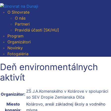
O Slnovrate
O nás
Partneri
Pravidlá účasti [SK/HU]
Program
Organizátori
Novinky
Fotogaléria
Deň environmentálnych
aktivít
ZŠ J.A.Komenského v Kolárove v spolupráci
Organizátor:
so SEV Dropie Zemianska Olča
Miesto
Kolárovo, areál základnej školy a vodného
konania:
mlyna