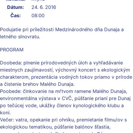
Dátum:
24. 6. 2016
Čas:
08:00
Podujatie pri príležitosti Medzinárodného dňa Dunaja a
letného slnovratu.
PROGRAM
Doobeda: plnenie prírodovedných úloh a vyhľadávanie
miestnych zaujímavostí, výchovný koncert s ekologickým
charakterom, prezentácia vodných tokov priamo v prírode
a čistenie brehov Malého Dunaja.
Poobede: člnkovanie na mŕtvom ramene Malého Dunaja,
environmentálna výstava v CVČ, púšťanie prianí pre Dunaj
po tečúcej vode, ukážky členov kynologického klubu a
koní.
Večer: vatra, opekanie pri ohníku, premietanie filmu/ov s
ekologickou tematikou, púšťanie balónov šťastia,