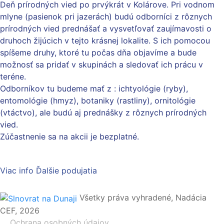
Deň prírodných vied po prvýkrát v Kolárove. Pri vodnom
mlyne (pasienok pri jazerách) budú odborníci z rôznych
prírodných vied prednášať a vysvetľovať zaujímavosti o
druhoch žijúcich v tejto krásnej lokalite. S ich pomocou
spíšeme druhy, ktoré tu počas dňa objavíme a bude
možnosť sa pridať v skupinách a sledovať ich prácu v
teréne.
Odborníkov tu budeme mať z : ichtyológie (ryby),
entomológie (hmyz), botaniky (rastliny), ornitológie
(vtáctvo), ale budú aj prednášky z rôznych prírodných
vied.
Zúčastnenie sa na akcii je bezplatné.
Viac info
Ďalšie podujatia
Všetky práva vyhradené, Nadácia
CEF, 2026
Ochrana osobných údajov