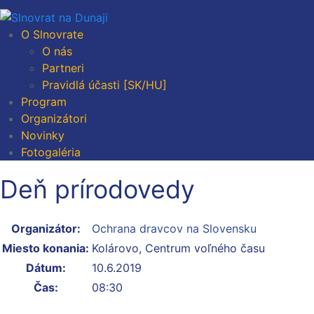
O Slnovrate
O nás
Partneri
Pravidlá účasti [SK/HU]
Program
Organizátori
Novinky
Fotogaléria
Deň prírodovedy
Organizátor:
Ochrana dravcov na Slovensku
Miesto konania:
Kolárovo, Centrum voľného času
Dátum:
10.6.2019
Čas:
08:30