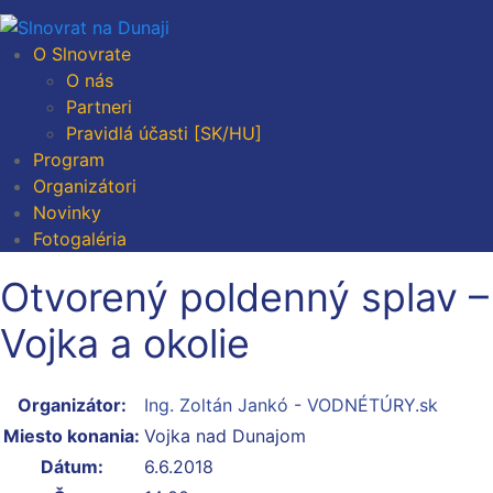
O Slnovrate
O nás
Partneri
Pravidlá účasti [SK/HU]
Program
Organizátori
Novinky
Fotogaléria
Otvorený poldenný splav –
Vojka a okolie
Organizátor:
Ing. Zoltán Jankó - VODNÉTÚRY.sk
Miesto konania:
Vojka nad Dunajom
Dátum:
6.6.2018