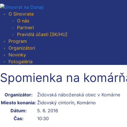
O Slnovrate
O nás
Partneri
Pravidlá účasti [SK/HU]
Program
Organizátori
Novinky
Fotogaléria
Spomienka na komárň
Organizátor:
Židovská náboženská obec v Komárne
Miesto konania:
Židovský cintorín, Komárno
Dátum:
5. 6. 2016
Čas:
10:30