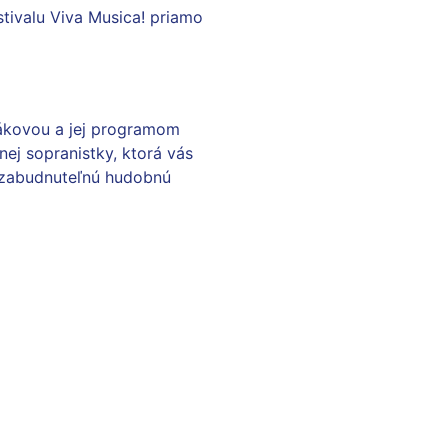
stivalu Viva Musica! priamo
zákovou a jej programom
ej sopranistky, ktorá vás
nezabudnuteľnú hudobnú