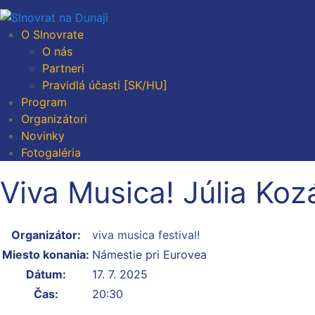
O Slnovrate
O nás
Partneri
Pravidlá účasti [SK/HU]
Program
Organizátori
Novinky
Fotogaléria
Viva Musica! Júlia Koz
Organizátor:
viva musica festival!
Miesto konania:
Námestie pri Eurovea
Dátum:
17. 7. 2025
Čas:
20:30