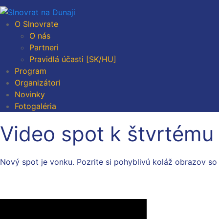
O Slnovrate
O nás
Partneri
Pravidlá účasti [SK/HU]
Program
Organizátori
Novinky
Fotogaléria
Video spot k štvrtému
Nový spot je vonku. Pozrite si pohyblivú koláž obrazov so